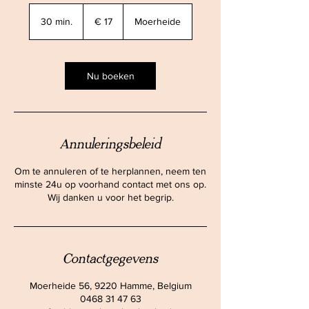
17
euro
30 min.
3
€ 17
Moerheide
0
m
i
n
Nu boeken
.
Annuleringsbeleid
Om te annuleren of te herplannen, neem ten
minste 24u op voorhand contact met ons op.
Wij danken u voor het begrip.
Contactgegevens
Moerheide 56, 9220 Hamme, Belgium
0468 31 47 63