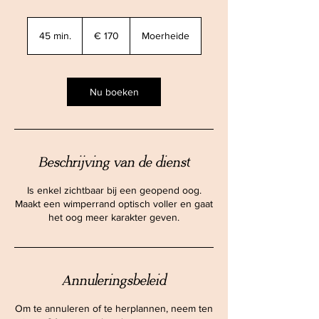
170
euro
45 min.
4
€ 170
Moerheide
5
m
i
n
Nu boeken
.
Beschrijving van de dienst
Is enkel zichtbaar bij een geopend oog.
Maakt een wimperrand optisch voller en gaat
het oog meer karakter geven.
Annuleringsbeleid
Om te annuleren of te herplannen, neem ten